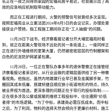
名正在一夜之间得到家园的宏福苑居平易近，社会展示出了高
效的应急响应机制取带动能力。
而正在工程进行期间，火警的预警信号就曾经多次呈现。
按照宏福苑业从立案法团2024年8月5日的会议记实，办理处曾
接获业户赞扬，指工程施工期间存正在“工人抽烟”的问题。
11月28日下战书，经济察看报记者分开大埔宏福苑时看
到，就正在距离火警现场不远处的另一条街道上，一座同样正
正在进行外墙维修的室第大厦，仍然被密密层层的竹制棚架和
白色的尼龙防护网紧紧包裹。
11月28日，一位正在警队办事多年的退休警察正在接管经
济察看报记者采访时，从行业运做的逻辑层面供给了另一种察
看视角。他指出，虽然内地建建行业早已普及金属脚手架，竹
棚因其成本低廉、搭建矫捷且顺应狭小街道地形的特点，持久
被业界视为首选，更深条理的问题正在于现行的投标轨制——
正在很多涉及公屋或居屋的维修工程投标中，往往遵照“价低
者得”的市场逻辑。“为了中标，承建商必需压低成本。而中标
之后，为了利润，物料的选择天然会倾向于更廉价材料，施工