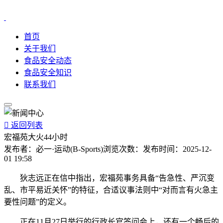
首页
关于我们
食品安全动态
食品安全知识
联系我们

返回列表
宏福苑大火44小时
发布者：
必一·运动(B-Sports)
浏览次数：
发布时间：
2025-12-
01 19:58
狄志远正在信中指出，宏福苑事务具备“告急性、严沉变
乱、市平易近关怀”的特征，合适议事法则中“对而言有火急主
要性问题”的定义。
正在11月27日举行的行政长官答问会上，还有一个畅后的