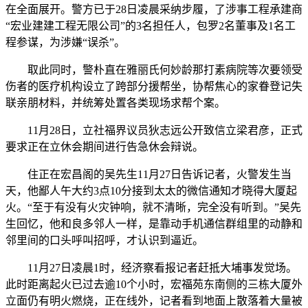
在全面展开。警方已于28日凌晨采纳步履，了涉事工程承建商
“宏业建建工程无限公司”的3名担任人，包罗2名董事及1名工
程参谋，为涉嫌“误杀”。
取此同时，警朴直在雅丽氏何妙龄那打素病院等次要领受
伤者的医疗机构设立了跨部分援帮坐，协帮焦心的家眷登记失
联亲朋材料，并统筹处置各类现场求帮个案。
11月28日，立社福界议员狄志远公开致信立梁君彦，正式
要求正在立休会期间进行告急休会辩说。
住正在宏昌阁的吴先生11月27日告诉记者，火警发生当
天，他鄙人午大约3点10分接到太太的微信通知才晓得大厦起
火。“至于有没有火灾钟响，就不清晰，完全没有听到。”吴先
生回忆，他和良多邻人一样，是靠动手机通信群组里的动静和
邻里间的口头呼叫招呼，才认识到逼近。
11月27日凌晨1时，经济察看报记者赶抵大埔事发觉场。
此时距离起火已过去逾10个小时，宏福苑东南侧的三栋大厦外
立面仍有明火燃烧，正在线外，记者看到地面上散落着大量被