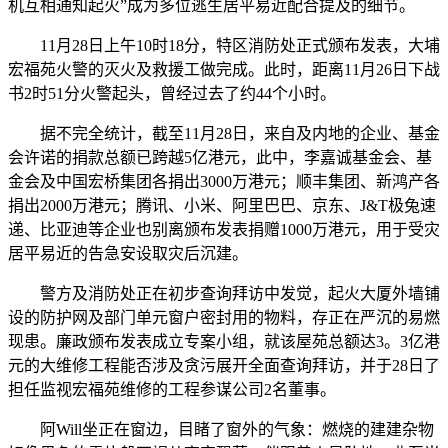
机互相通知起火”成为多位逃生居平易近配合提及的细节。
11月28日上午10时18分，特区消防处正式颁布发表，大埔
宏福苑火警的灭火及救援工做完成。此时，距离11月26日下战
书2时51分火警起头，曾经过去了约44个小时。
据不完全统计，截至11月28日，来自及内地的企业、基金
会许诺的捐款总额已跨越5亿港元，此中，李嘉诚基金会、基
金会及中国宏桥集团各捐出3000万港元；顺丰集团、新鸿产各
捐出2000万港元；腾讯、小米、阿里巴巴、京东、J&T极兔速
递、比亚迪等企业也别离颁布发表捐赠1000万港元，用于受灾
居平易近的告急安设取灾后沉建。
警方及消防处正在初步查询拜访中发觉，起火大厦外墙铺
设的防护网及部门单元窗户密封用的物料，存正在严沉的易燃
现患。廉政颁布发表成立专案小组，就该屋苑总额达3。3亿港
元的大维修工程能否涉及贪污展开全面查询拜访，并于28日了
担任监视宏福苑维修的工程参谋公司2名董事。
阿Will坐正在窗边，目睹了窗外的气象：燃烧的建建杂物