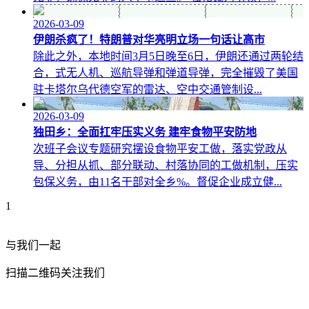
2026-03-09
伊朗杀疯了！特朗普对华亮明立场一句话让高市
除此之外，本地时间3月5日晚至6日，伊朗还通过两轮结
合，式无人机、巡航导弹和弹道导弹，完全摧毁了美国
驻卡塔尔乌代德空军的雷达、空中交通管制设...
2026-03-09
独田乡：全面扛牢压实义务 建牢食物平安防地
次班子会议专题研究摆设食物平安工做，落实党政从
导、分担从抓、部分联动、村落协同的工做机制，压实
包保义务，由11名干部对全乡%。督促企业成立健...
1
与我们一起
扫描二维码关注我们