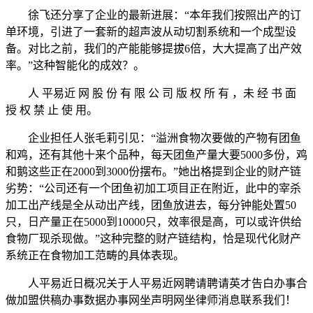
徐飞还分享了企业的最新进展：“本年我们按照出产的订
单环境，引进了一套新的超声波从动切割系统和一个成型设
备。对比之前，我们的产能能够提拔6倍，大大提高了出产效
率。”这种智能化的成效？。
人 平易近 网 股 份 有 限 公 司 版 权 所 有 ，未 经 书 面
授 权 禁 止 使 用。
企业担任人张毛莉引见：“溢洲食物次要做的产物有团鱼
和鸡，还有其他十来个品种，每天团鱼产量大要5000多份，鸡
和鹅这些正在2000到3000份摆布。”她出格提到企业的财产链
劣势：“公司还有一个团鱼初加工项目正在附近，此中的宰杀
加工出产线是全从动出产线，团鱼放进去，每分钟能处置50
只，日产量正在5000到10000只，效率很是高，可以或许供给
食物厂现杀现做。”这种完整的财产链结构，恰是现代化财产
系统正在食物加工范畴的具体表现。
人平易近日概况关于人平易近网聘请聘请英才告白办事合
做加盟供稿办事数据办事网坐声明网坐律师消息联系我们！