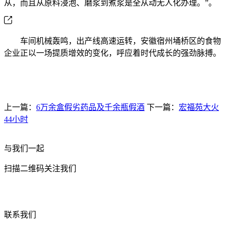
从，而且从原料浸泡、磨浆到煮浆是全从动无人化办理。”。
车间机械轰鸣，出产线高速运转，安徽宿州埇桥区的食物
企业正以一场提质增效的变化，呼应着时代成长的强劲脉搏。
上一篇：
6万余盒假劣药品及千余瓶假酒
下一篇：
宏福苑大火
44小时
与我们一起
扫描二维码关注我们
联系我们