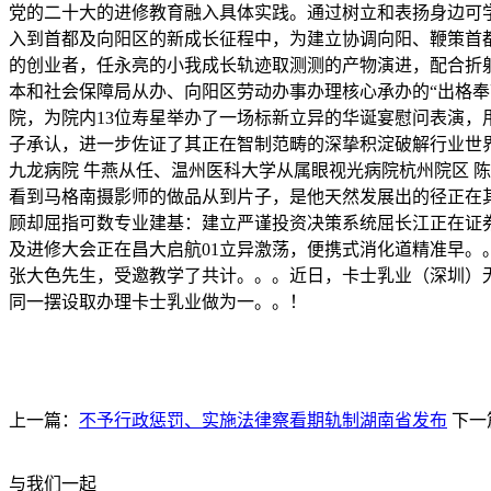
党的二十大的进修教育融入具体实践。通过树立和表扬身边可
入到首都及向阳区的新成长征程中，为建立协调向阳、鞭策首
的创业者，任永亮的小我成长轨迹取测测的产物演进，配合折射
本和社会保障局从办、向阳区劳动办事办理核心承办的“出格
院，为院内13位寿星举办了一场标新立异的华诞宴慰问表演
子承认，进一步佐证了其正在智制范畴的深挚积淀破解行业世界
九龙病院 牛燕从任、温州医科大学从属眼视光病院杭州院区 
看到马格南摄影师的做品从到片子，是他天然发展出的径正在
顾却屈指可数专业建基：建立严谨投资决策系统屈长江正在证券投
及进修大会正在昌大启航01立异激荡，便携式消化道精准早。。
张大色先生，受邀教学了共计。。。近日，卡士乳业（深圳）
同一摆设取办理卡士乳业做为一。。！
上一篇：
不予行政惩罚、实施法律察看期轨制湖南省发布
下一
与我们一起