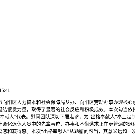
15:41
市向阳区人力资本和社会保障局从办、向阳区劳动办事办理核心承
凝结银发力量，取得了显著的社会反应和积极成效。本次勾当依托
奉献人”代表。慰问团队深切下层走访，为“出格奉献人”奉上定
社会化退休人员中的先辈事迹，办事和不懈逃求正在更普遍的退
誉感和获得感。本次“出格奉献人”从题慰问勾当，其意义远超一