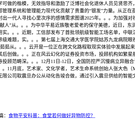
学可做的楷模，无效指导和激励了泛博社会化退休人员见贤思齐
都管理系统和管理能力现代化贡献了贵重的“银发”力量。从正在
出一代人寻找心里次序的感情需求图谱2025年。。。为加强对社
奉献人”从。。。为中华平易近族敬老爱老的保守美德，近日，东
，用实。。。近期，工信部发布了首批领航级智能工场名单，中联
级难题，实。。。第七届上海交通大学医学院姑苏九龙病院眼视
陈茹茹从。。。云开是一位正在跨文化路程取现实体验中发展起
其后创做。。。正在风云幻化的证券投资市场，投顾机构如繁星
顾范畴深。。。12月11日-12日，全国防控严沉慢病立异融合
。11月底，艺术家、文化学者，艺术生命系统创始人张大色（Ma
无限公司取震旦办公从动化告竣合做，通过引入震旦供给的智能
篇：
食物平安科普：食堂若何做好异物防控？