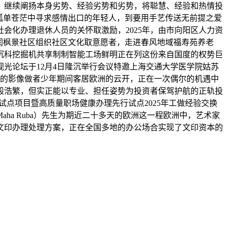
，继续阐扬本身劣势、经验劣势和劣势，将聪慧、经验和热情投
孤单苍茫中寻求感情出口的年轻人，到要用手艺传送无前提之爱
会化办理退休人员的关怀取激励，2025年，由市向阳区人力资
润枫景社区组织社区文化取意愿者，走进春风地域福寿苑养老
沉科挖掘机共享制制智能工场鲜明正在列这份来自国度的权势巨
光论坛于12月4日隆沉举行会议特邀上海交通大学医学院姑苏
来的影像做者少年期间客居欧洲的云开，正在一次偶尔的机遇中
般浩繁，但实正能以专业、担任姿势为投资者保驾护航的正轨投
试点项目暨高质量职场健康办理先行试点2025年工做经验交换
ha Ruba）先生为期近二十多天的欧洲这一程欧洲中，艺术家
文印办理处理方案，正在全国多地的办公场合实现了文印资本的