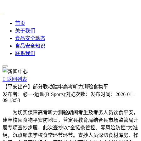
首页
关于我们
食品安全动态
食品安全知识
联系我们

返回列表
【平安出产】部分联动建牢高考听力测验食物平
发布者：
必一·运动(B-Sports)
浏览次数：
发布时间：
2026-01-
09 13:53
为切实保障高考听力测验期间考生及考务人员饮食平安，
建牢校园食物平安防地日，普定县教育局结合县市场监管局开
展专项查抄步履，此次查抄以“全链条管控、零风险防控”为准
绳，沉点聚焦学校食堂环节环节。查抄人员深切食材库房、操